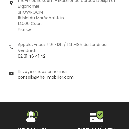
the-mobilier.com - Mobilier de bureau Design et

Ergonomie
SHOWROOM
15 bld du Maréchal Juin
14000 Caen
France
Appelez-nous ! 9h-12h / 14h-18h du Lundi au

Vendredi :
02 31 46 41 42
Envoyez-nous un e-mail :

conseils@the-mobilier.com
SERVICE CLIENT
PAIEMENT SÉCURISÉ