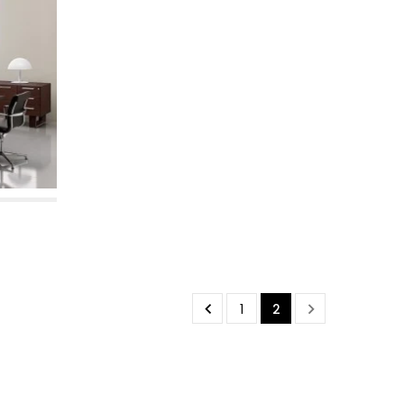


1
2